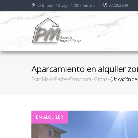
C/ Bilbao, 18 bajo, 17007, Girona
972282809
Aparcamiento en alquiler zo
Pont Major-Pedret-Campdorà - Girona -
(Ubicación de
EN ALQUILER