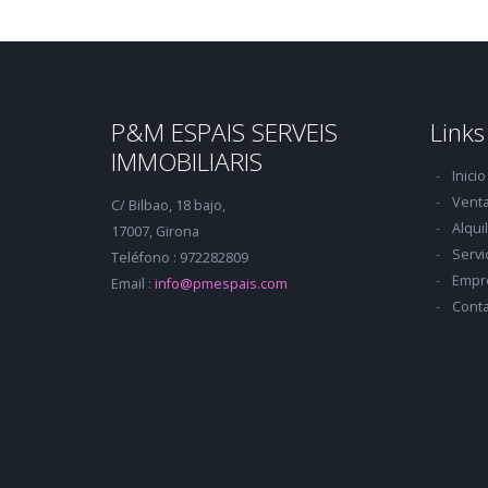
P&M ESPAIS SERVEIS
Links
IMMOBILIARIS
Inicio
Vent
C/ Bilbao, 18 bajo,
Alqui
17007, Girona
Servi
Teléfono : 972282809
Empr
Email :
info@pmespais.com
Conta