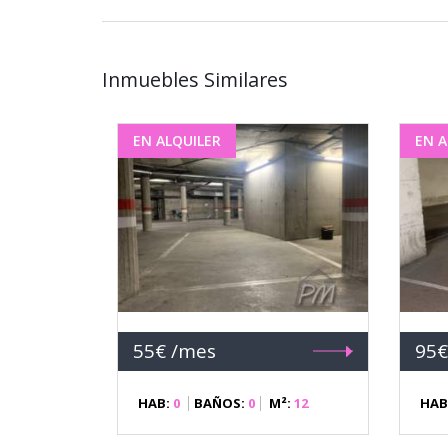
Inmuebles Similares
EN ALQUILER
EN A
55€ /mes
95€
HAB:
0
BAÑOS:
0
M²:
12
HAB