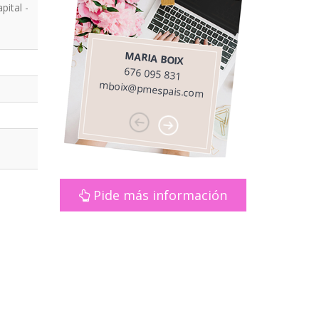
pital -
PE
MARIA BOIX
676 095 831
65
pmuela@
mboix@pmespais.com
Pide más información