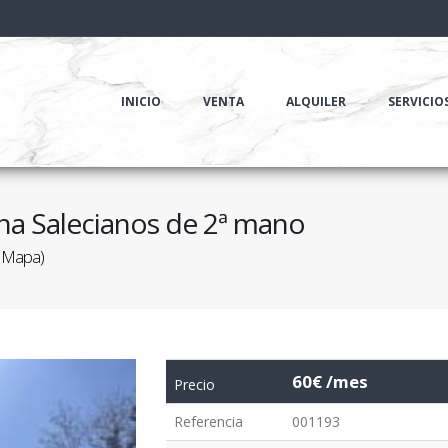
INICIO
VENTA
ALQUILER
SERVICIO
na Salecianos de 2ª mano
l Mapa)
60€ /mes
Precio
Referencia
001193