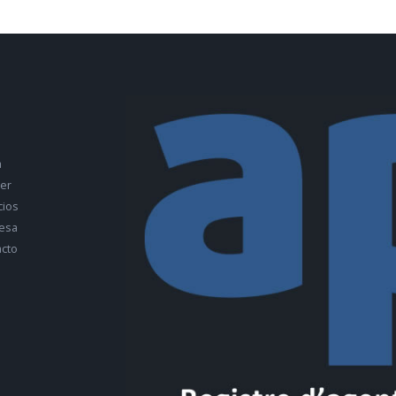
a
ler
cios
esa
cto