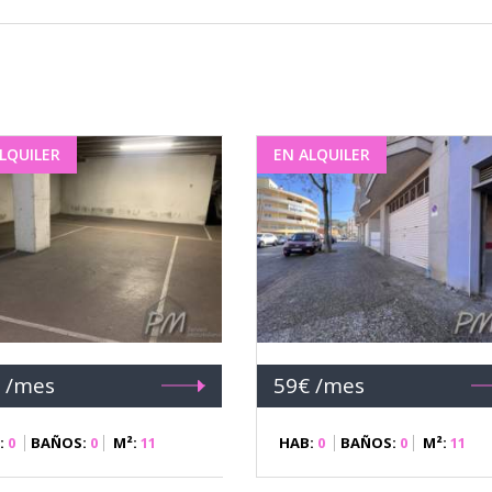
LQUILER
EN ALQUILER
 /mes
59€ /mes
:
0
BAÑOS:
0
M²:
11
HAB:
0
BAÑOS:
0
M²:
11