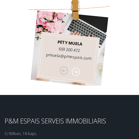
PETY MUELA
659 200 472
pmuela@pmespais.com
P&M ESPAIS SERVEIS IMMOBILIARIS
C/ Bilbao, 18 bajo,