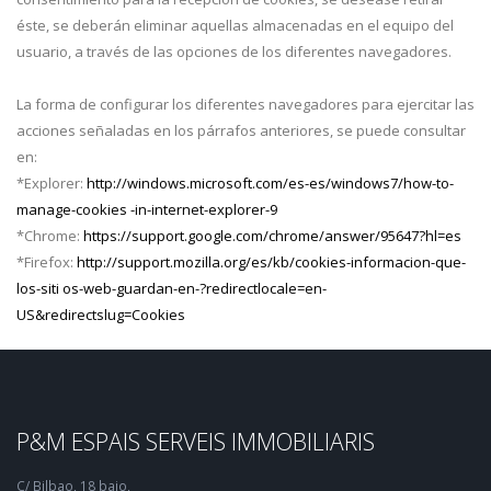
éste, se deberán eliminar aquellas almacenadas en el equipo del
usuario, a través de las opciones de los diferentes navegadores.
La forma de configurar los diferentes navegadores para ejercitar las
acciones señaladas en los párrafos anteriores, se puede consultar
en:
*Explorer:
http://windows.microsoft.com/es-es/windows7/how-to-
manage-cookies -in-internet-explorer-9
*Chrome:
https://support.google.com/chrome/answer/95647?hl=es
*Firefox:
http://support.mozilla.org/es/kb/cookies-informacion-que-
los-siti os-web-guardan-en-?redirectlocale=en-
US&redirectslug=Cookies
P&M ESPAIS SERVEIS IMMOBILIARIS
C/ Bilbao, 18 bajo,