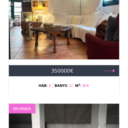
350000€
HAB:
3
BANYS:
2
M²:
214
EN VENDA