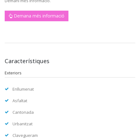
Demani més informació.
Demana més informació
Característiques
Exteriors
Enllumenat
Asfaltat
Cantonada
Urbanitzat
Clavegueram