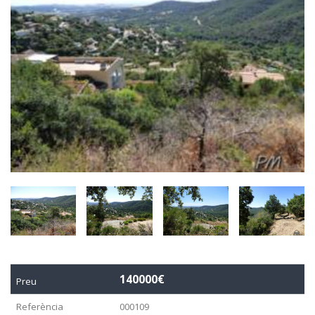
140000€
Preu
Referència
000109