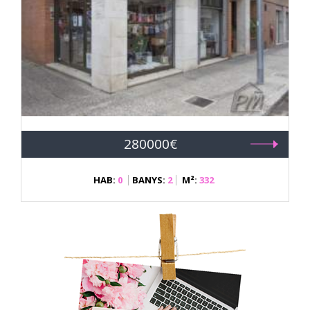
280000€
HAB:
0
BANYS:
2
M²:
332