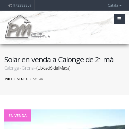
972282809
Català
Solar en venda a Calonge de 2ª mà
Calonge - Girona -
(Ubicació del Mapa)
INICI
VENDA
SOLAR
EN VENDA