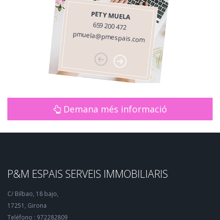
PETY MUELA
659 200 472
pmuela@pmespais.com
Demana més informació
P&M ESPAIS SERVEIS IMMOBILIARIS
C/ Bilbao, 18 bajo,
17251, Girona
Teléfono : 972282809