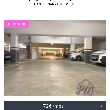
HAB:
0
BANYS:
0
M²:
11
A LLOGUER
72€ /mes