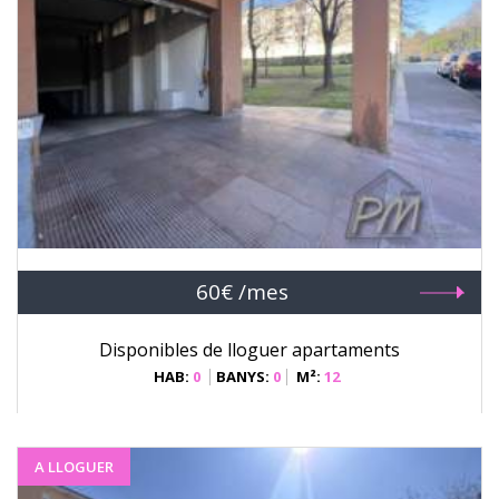
60€ /mes
Disponibles de lloguer apartaments
HAB:
0
BANYS:
0
M²:
12
A LLOGUER