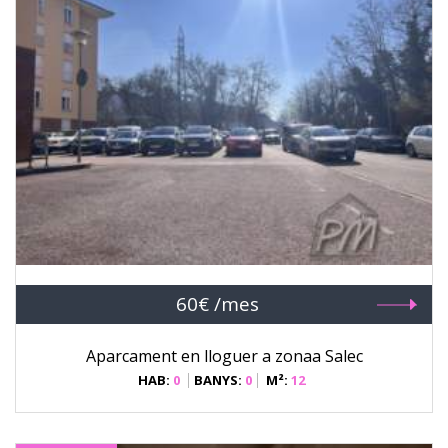
60€ /mes
Aparcament en lloguer a zonaa Salec
HAB:
0
BANYS:
0
M²:
12