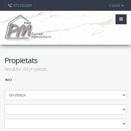
972282809
Català
Propietats
Resultats -
64
propietats
INICI