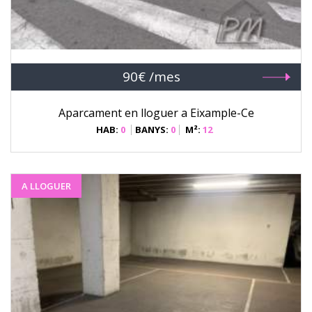
90€ /mes
Aparcament en lloguer a Eixample-Ce
HAB:
0
BANYS:
0
M²:
12
A LLOGUER