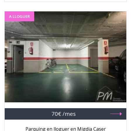
A LLOGUER
70€ /mes
Parquing en lloguer en Migdia Caser