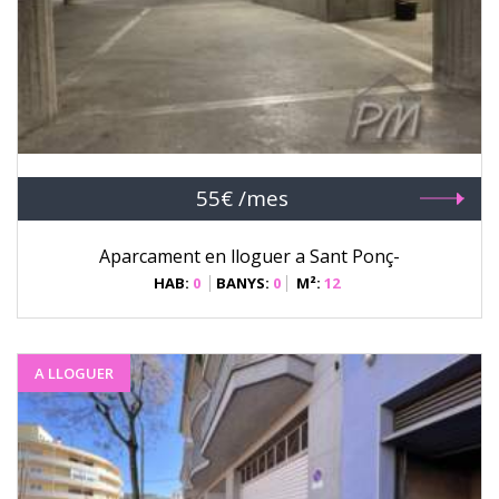
55€ /mes
Aparcament en lloguer a Sant Ponç-
HAB:
0
BANYS:
0
M²:
12
A LLOGUER