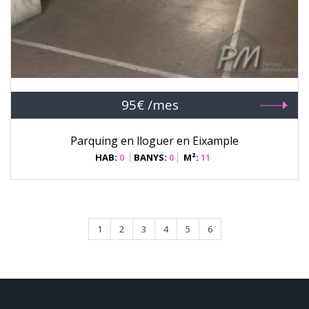
95€ /mes
Parquing en lloguer en Eixample
HAB:
0
BANYS:
0
M²:
11
1
2
3
4
5
6