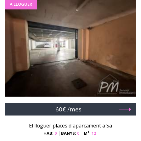
A LLOGUER
60€ /mes
El lloguer places d'aparcament a Sa
HAB:
0
BANYS:
0
M²:
12