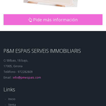
Pide más información
P&M ESPAIS SERVEIS IMMOBILIARIS
C/ Bilbao, 18 bajo,
17005, Girona
Teléfono : 972282809
Email :
info@pmespais.com
Links
Inicio
Venta