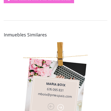
Inmuebles Similares
MARIA BOIX
676 095 831
mboix@pmespais.com