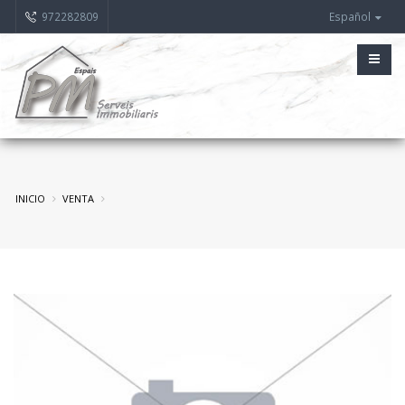
972282809
Español
INICIO
VENTA