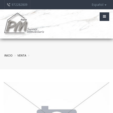
972282809
Español
INICIO
VENTA