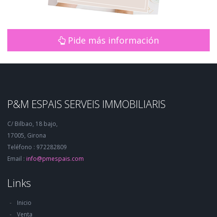
Pide más información
P&M ESPAIS SERVEIS IMMOBILIARIS
C/ Bilbao, 18 bajo,
17005, Girona
Teléfono : 972282809
Email :
info@pmespais.com
Links
Inicio
Venta