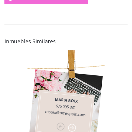
Inmuebles Similares
MARIA BOIX
676 095 831
mboix@pmespais.com