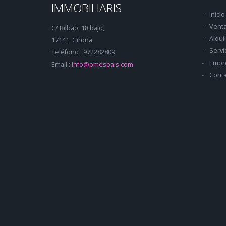
IMMOBILIARIS
Inicio
Vent
C/ Bilbao, 18 bajo,
Alqui
17141, Girona
Servi
Teléfono : 972282809
Empr
Email :
info@pmespais.com
Conta