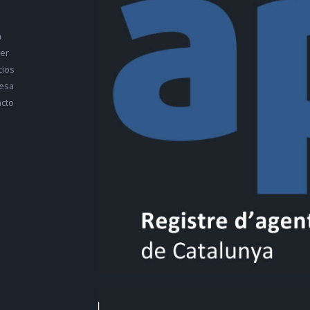
a
ler
cios
esa
cto