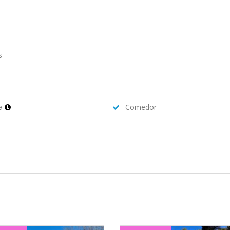
s
na
Comedor