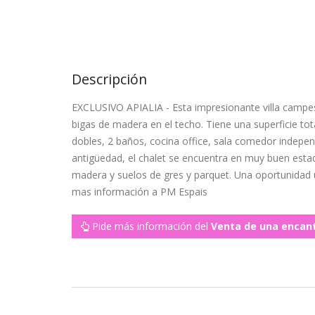
Descripción
EXCLUSIVO APIALIA - Esta impresionante villa campest
bigas de madera en el techo. Tiene una superficie tot
dobles, 2 baños, cocina office, sala comedor indepe
antigüedad, el chalet se encuentra en muy buen estad
madera y suelos de gres y parquet. Una oportunidad ún
mas información a PM Espais
Pide más información del
Venta de una encant