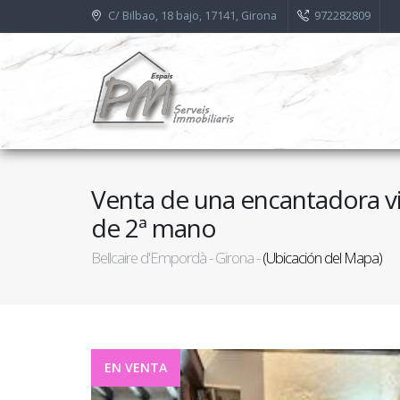
C/ Bilbao, 18 bajo, 17141, Girona
972282809
Venta de una encantadora vi
de 2ª mano
Bellcaire d'Empordà - Girona -
(Ubicación del Mapa)
EN VENTA