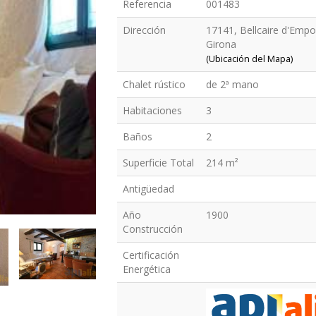
Referencia
001483
Dirección
17141, Bellcaire d'Empo
Girona
(Ubicación del Mapa)
Chalet rústico
de 2ª mano
Habitaciones
3
Baños
2
Superficie Total
214 m²
Antigüedad
Año
1900
Construcción
Certificación
Energética