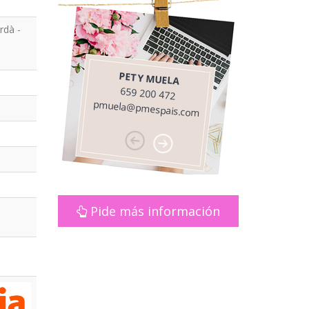
rdà -
PETY MUELA
MA
659 200 472
67
pmuela@pmespais.com
mboix@
Pide más información