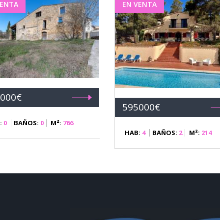
VENTA
EN VENTA
000€
595000€
:
0
BAÑOS:
0
M²:
766
HAB:
4
BAÑOS:
2
M²:
214