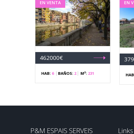
EN VENTA
EN 
462000€
379
HAB:
6
BAÑOS:
2
M²:
231
HAB
P&M ESPAIS SERVEIS
Links