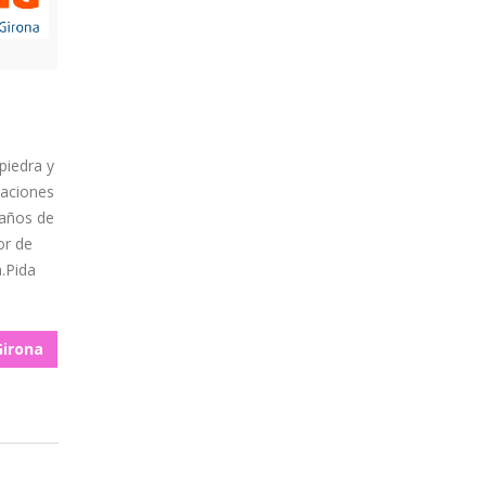
piedra y
taciones
 años de
or de
à.Pida
Girona