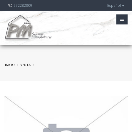
972282809
Español
INICIO
VENTA