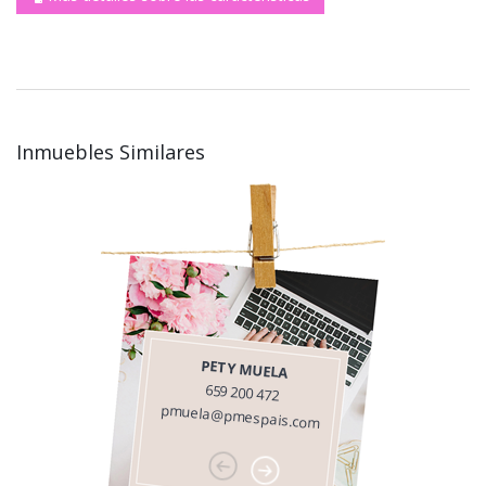
Inmuebles Similares
PETY MUELA
659 200 472
pmuela@pmespais.com