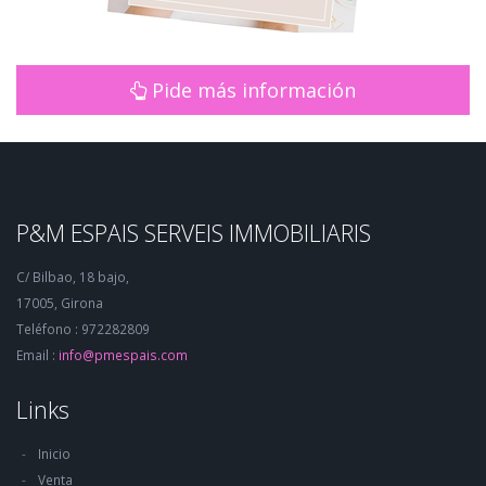
Pide más información
P&M ESPAIS SERVEIS IMMOBILIARIS
C/ Bilbao, 18 bajo,
17005, Girona
Teléfono : 972282809
Email :
info@pmespais.com
Links
Inicio
Venta