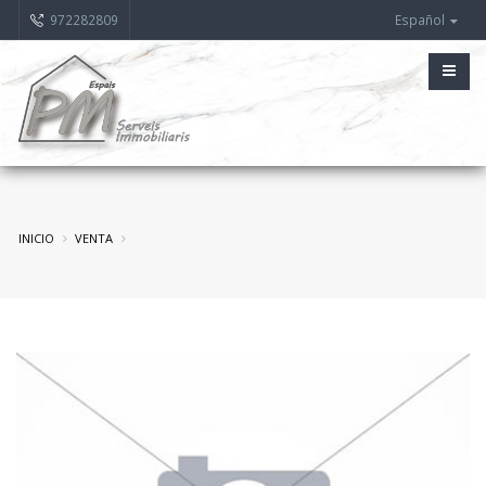
972282809
Español
INICIO
VENTA