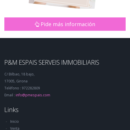
Pide más información
P&M ESPAIS SERVEIS IMMOBILIARIS
C/ Bilbao, 18 bajo,
17005, Girona
Teléfono : 972282809
Email :
info@pmespais.com
Links
Inicio
Venta