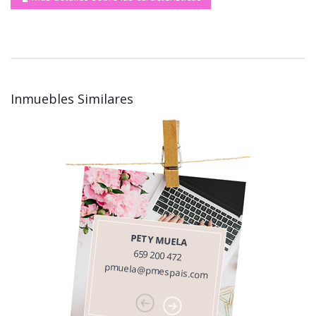
Inmuebles Similares
PETY MUELA
659 200 472
pmuela@pmespais.com