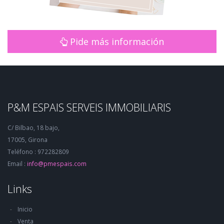
Pide más información
P&M ESPAIS SERVEIS IMMOBILIARIS
C/ Bilbao, 18 bajo,
17005, Girona
Teléfono : 972282809
Email :
info@pmespais.com
Links
Inicio
Venta