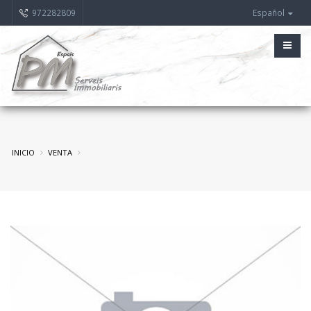
972282809
Español
INICIO
VENTA