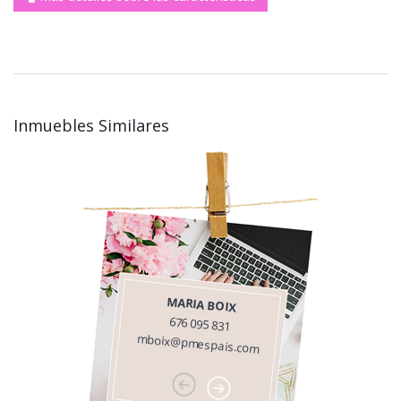
Inmuebles Similares
MARIA BOIX
676 095 831
mboix@pmespais.com