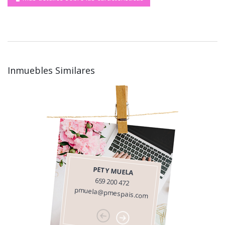
Inmuebles Similares
PETY MUELA
659 200 472
pmuela@pmespais.com