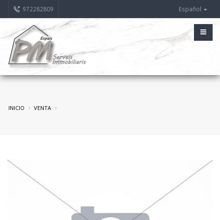
972282809
Español
INICIO
VENTA