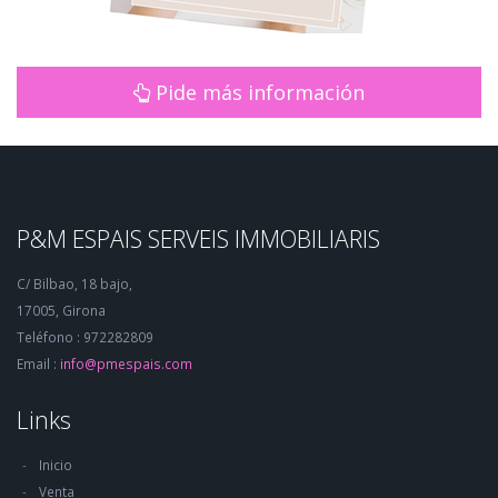
Pide más información
P&M ESPAIS SERVEIS IMMOBILIARIS
C/ Bilbao, 18 bajo,
17005, Girona
Teléfono : 972282809
Email :
info@pmespais.com
Links
Inicio
Venta