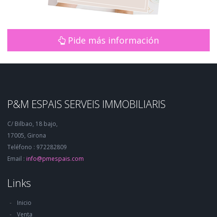
Pide más información
P&M ESPAIS SERVEIS IMMOBILIARIS
C/ Bilbao, 18 bajo,
17005, Girona
Teléfono : 972282809
Email :
info@pmespais.com
Links
Inicio
Venta