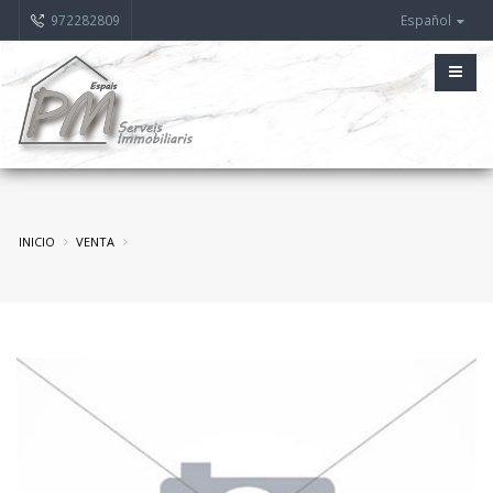
972282809
Español
INICIO
VENTA