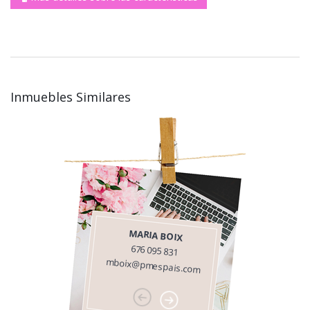
Inmuebles Similares
MARIA BOIX
676 095 831
mboix@pmespais.com