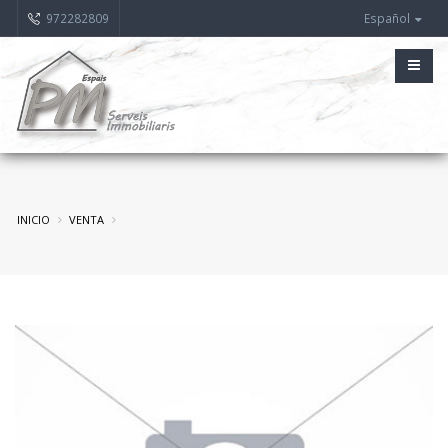
972282809
Español
INICIO
VENTA