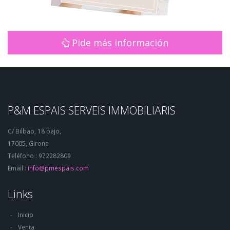
Pide más información
P&M ESPAIS SERVEIS IMMOBILIARIS
C/ Bilbao, 18 bajo,
17005, Girona
Teléfono : 972282809
Email :
info@pmespais.com
Links
Inicio
Venta