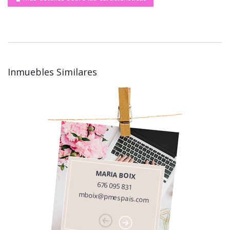
Inmuebles Similares
MARIA BOIX
676 095 831
mboix@pmespais.com