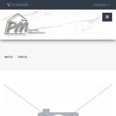
972282809
Español
INICIO
VENTA