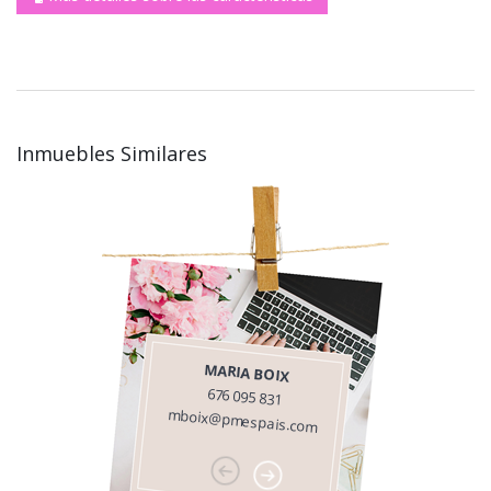
Inmuebles Similares
MARIA BOIX
676 095 831
mboix@pmespais.com