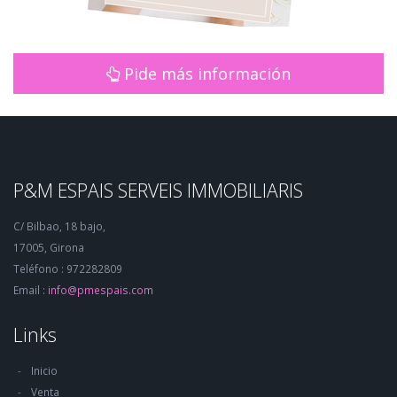
Pide más información
P&M ESPAIS SERVEIS IMMOBILIARIS
C/ Bilbao, 18 bajo,
17005, Girona
Teléfono : 972282809
Email :
info@pmespais.com
Links
Inicio
Venta