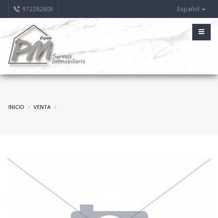
972282809
Español
INICIO
VENTA