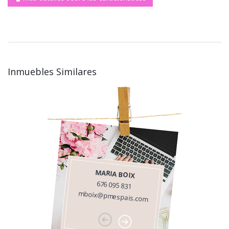
Inmuebles Similares
MARIA BOIX
676 095 831
mboix@pmespais.com