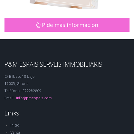
Pide más información
P&M ESPAIS SERVEIS IMMOBILIARIS
C/ Bilbao, 18 bajo,
17005, Girona
Teléfono : 972282809
Email :
info@pmespais.com
Links
Inicio
Venta