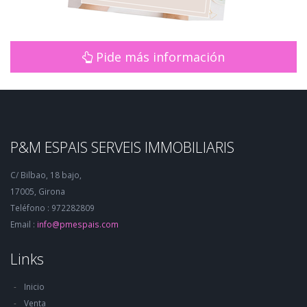
Pide más información
P&M ESPAIS SERVEIS IMMOBILIARIS
C/ Bilbao, 18 bajo,
17005, Girona
Teléfono : 972282809
Email :
info@pmespais.com
Links
Inicio
Venta