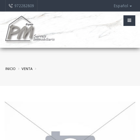
972282809
Español
INICIO
VENTA