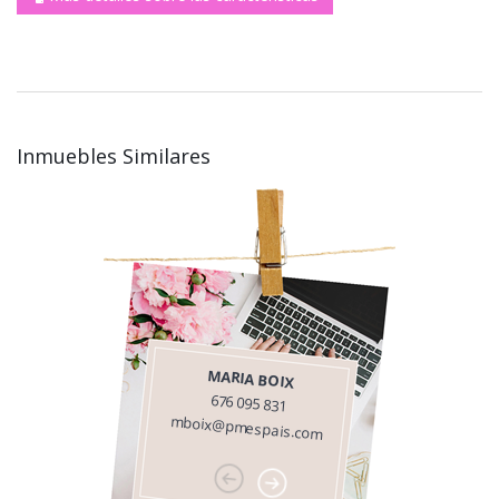
Inmuebles Similares
MARIA BOIX
676 095 831
mboix@pmespais.com