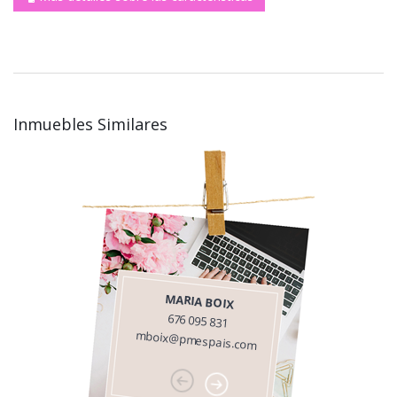
Inmuebles Similares
MARIA BOIX
676 095 831
mboix@pmespais.com