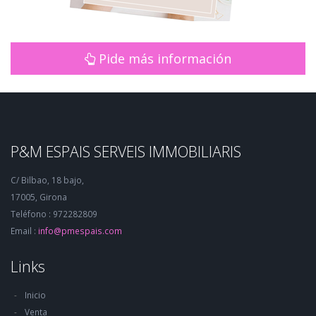
Pide más información
P&M ESPAIS SERVEIS IMMOBILIARIS
C/ Bilbao, 18 bajo,
17005, Girona
Teléfono : 972282809
Email :
info@pmespais.com
Links
Inicio
Venta