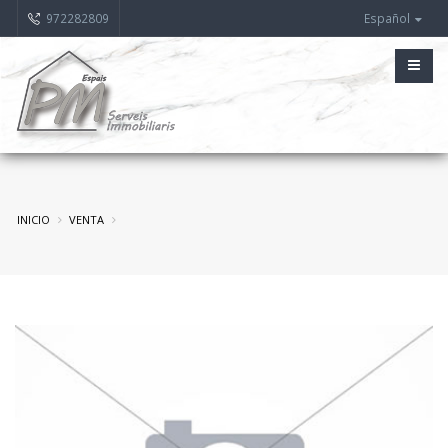
972282809
Español
INICIO
VENTA