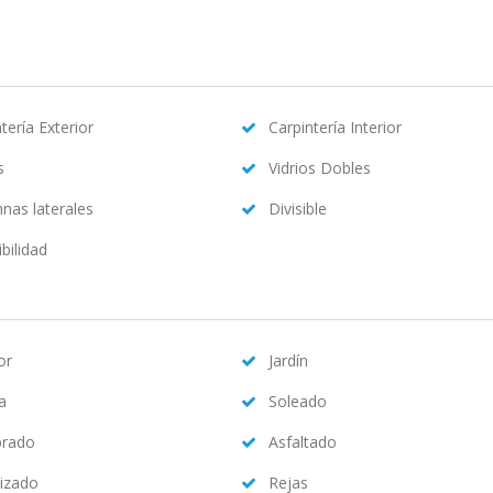
tería Exterior
Carpintería Interior
s
Vidrios Dobles
nas laterales
Divisible
bilidad
or
Jardín
na
Soleado
brado
Asfaltado
izado
Rejas