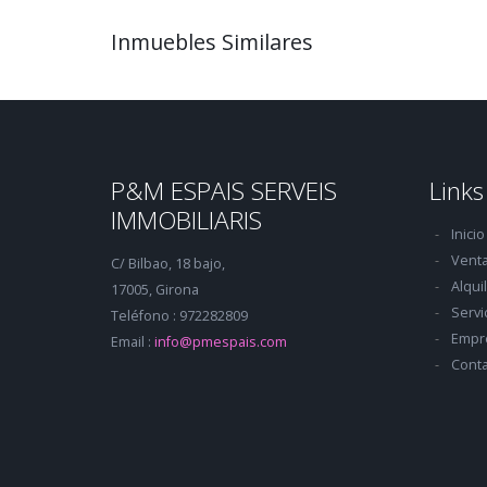
Inmuebles Similares
P&M ESPAIS SERVEIS
Links
IMMOBILIARIS
Inicio
Vent
C/ Bilbao, 18 bajo,
Alqui
17005, Girona
Servi
Teléfono : 972282809
Empr
Email :
info@pmespais.com
Conta