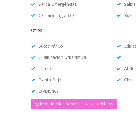
Salida Emergéncias
Salid
Cámara Frigorífica
Rdsi
Otros
Subterráneo
Edifi
Cualificación Urbanística
LLano
Altillo
Planta Baja
Clase
Divisiones
Más detalles sobre las características