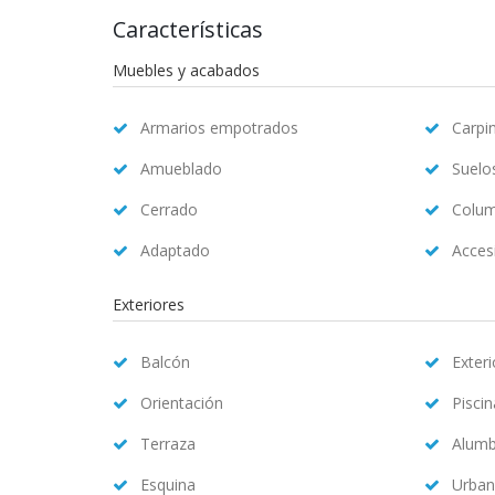
Características
Muebles y acabados
Armarios empotrados
Carpin
Amueblado
Suelo
Cerrado
Colum
Adaptado
Accesi
Exteriores
Balcón
Exteri
Orientación
Pisci
Terraza
Alum
Esquina
Urban