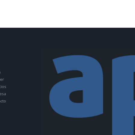
a
ler
cios
esa
cto