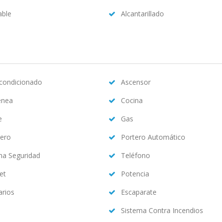
able
Alcantarillado
acondicionado
Ascensor
enea
Cocina
e
Gas
ero
Portero Automático
ma Seguridad
Teléfono
et
Potencia
arios
Escaparate
Sistema Contra Incendios