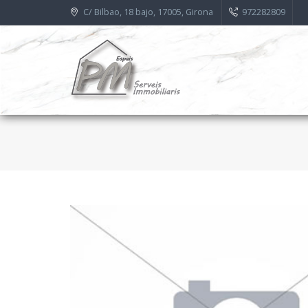
C/ Bilbao, 18 bajo, 17005, Girona
972282809