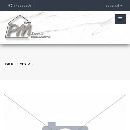
972282809
Español
INICIO
VENTA