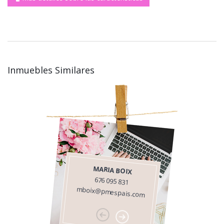
Inmuebles Similares
MARIA BOIX
676 095 831
mboix@pmespais.com