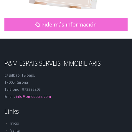
Pide más información
P&M ESPAIS SERVEIS IMMOBILIARIS
C/ Bilbao, 18 bajo,
17005, Girona
Teléfono : 972282809
Email :
info@pmespais.com
Links
Inicio
Venta