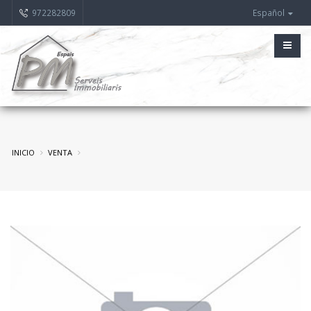
972282809
Español
INICIO
VENTA