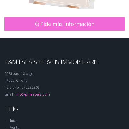
Pide más información
P&M ESPAIS SERVEIS IMMOBILIARIS
C/ Bilbao, 18 bajo,
17005, Girona
Teléfono : 972282809
Email :
info@pmespais.com
Links
Inicio
Venta