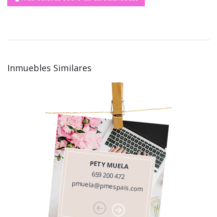
Inmuebles Similares
PETY MUELA
659 200 472
pmuela@pmespais.com