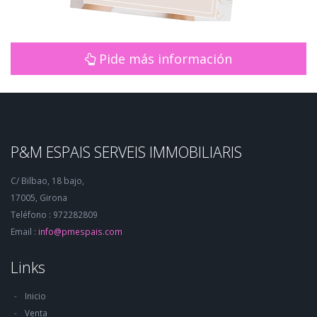
Pide más información
P&M ESPAIS SERVEIS IMMOBILIARIS
C/ Bilbao, 18 bajo,
17005, Girona
Teléfono : 972282809
Email :
info@pmespais.com
Links
Inicio
Venta