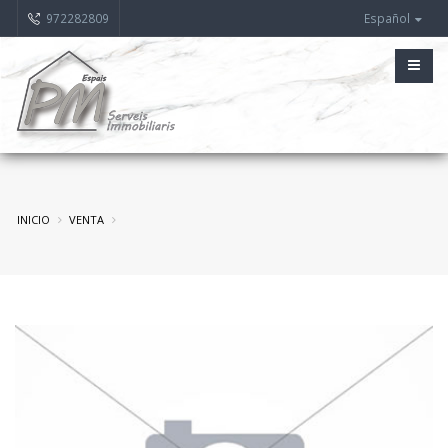
972282809
Español
INICIO
VENTA