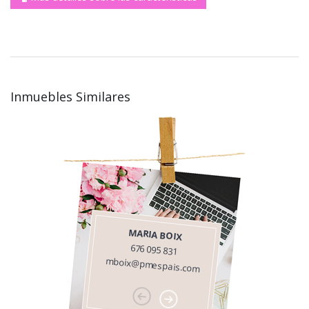
Inmuebles Similares
MARIA BOIX
676 095 831
mboix@pmespais.com