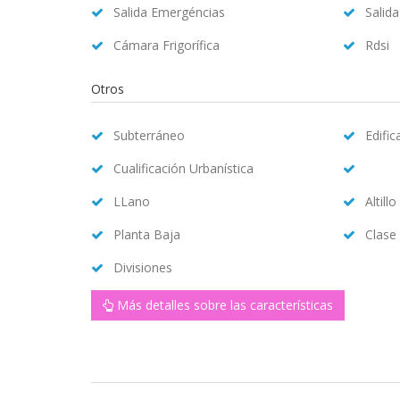
Salida Emergéncias
Salid
Cámara Frigorífica
Rdsi
Otros
Subterráneo
Edifi
Cualificación Urbanística
LLano
Altillo
Planta Baja
Clase
Divisiones
Más detalles sobre las características