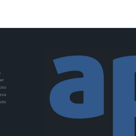
a
ler
cios
esa
cto