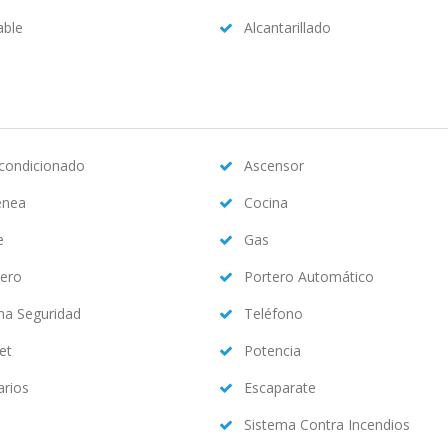
able
Alcantarillado
acondicionado
Ascensor
enea
Cocina
e
Gas
ero
Portero Automático
ma Seguridad
Teléfono
et
Potencia
arios
Escaparate
Sistema Contra Incendios