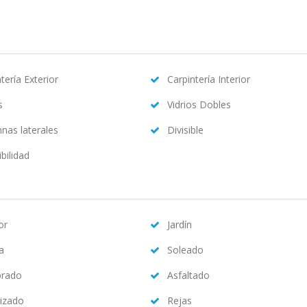
tería Exterior
Carpintería Interior
s
Vidrios Dobles
nas laterales
Divisible
bilidad
or
Jardín
na
Soleado
brado
Asfaltado
izado
Rejas