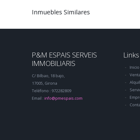
Inmuebles Similares
P&M ESPAIS SERVEIS
Links
IMMOBILIARIS
Inicio
Vent
C/ Bilbao, 18 bajo,
Alqui
17005, Girona
Servi
Teléfono : 972282809
Empr
Email :
info@pmespais.com
Conta