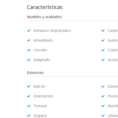
Características
Muebles y acabados
Armarios empotrados
Carpin
Amueblado
Suelo
Cerrado
Colum
Adaptado
Accesi
Exteriores
Balcón
Exteri
Orientación
Pisci
Terraza
Alum
Esquina
Urban