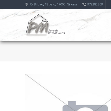
C/ Bilbao, 18 bajo, 17005, Girona
972282809