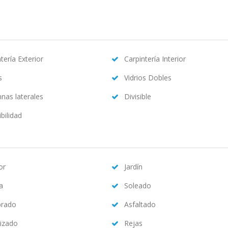
tería Exterior
Carpintería Interior
s
Vidrios Dobles
nas laterales
Divisible
bilidad
or
Jardín
na
Soleado
brado
Asfaltado
izado
Rejas