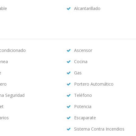
able
Alcantarillado
acondicionado
Ascensor
enea
Cocina
e
Gas
ero
Portero Automático
ma Seguridad
Teléfono
et
Potencia
arios
Escaparate
Sistema Contra Incendios