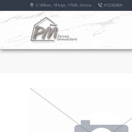
C/ Bilbao, 18 bajo, 17005, Girona
972282809