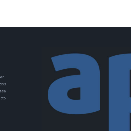
a
ler
cios
esa
cto