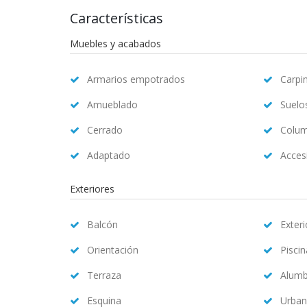
Características
Muebles y acabados
Armarios empotrados
Carpin
Amueblado
Suelo
Cerrado
Colum
Adaptado
Accesi
Exteriores
Balcón
Exteri
Orientación
Pisci
Terraza
Alum
Esquina
Urban