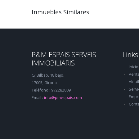
Inmuebles Similares
P&M ESPAIS SERVEIS
Links
IMMOBILIARIS
Inicio
Vent
C/ Bilbao, 18 bajo,
Alqui
17005, Girona
Servi
Teléfono : 972282809
Empr
Email :
info@pmespais.com
Conta