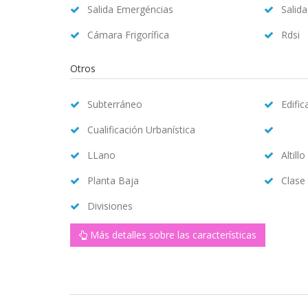
Salida Emergéncias
Salid
Cámara Frigorífica
Rdsi
Otros
Subterráneo
Edifi
Cualificación Urbanística
LLano
Altillo
Planta Baja
Clase
Divisiones
Más detalles sobre las características