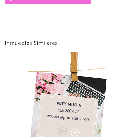
Inmuebles Similares
PETY MUELA
659 200 472
pmuela@pmespais.com