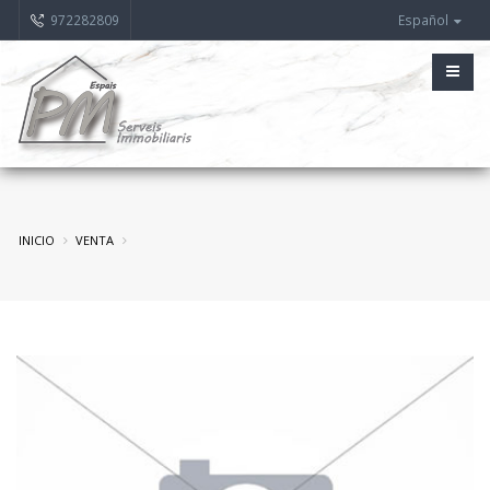
972282809
Español
INICIO
VENTA