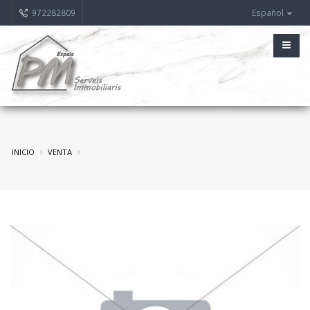
972282809
Español
INICIO
VENTA