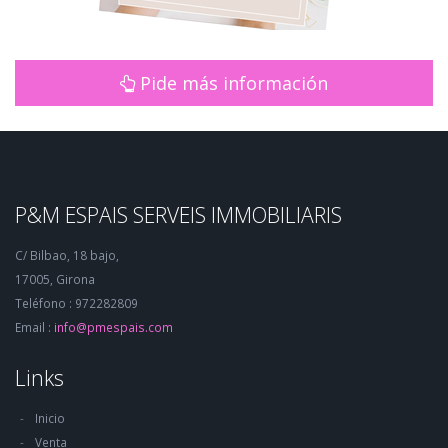
Pide más información
P&M ESPAIS SERVEIS IMMOBILIARIS
C/ Bilbao, 18 bajo,
17005, Girona
Teléfono : 972282809
Email :
info@pmespais.com
Links
Inicio
Venta