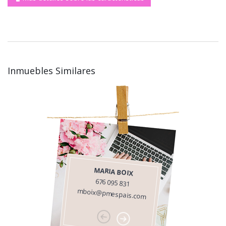
Inmuebles Similares
MARIA BOIX
676 095 831
mboix@pmespais.com