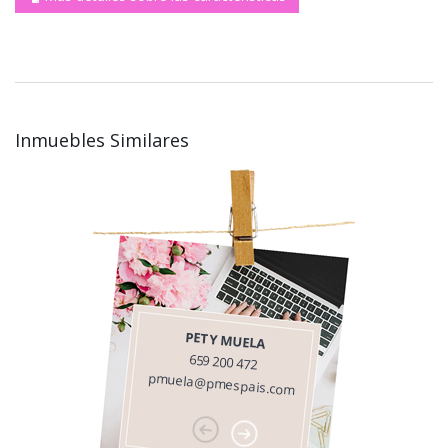
Inmuebles Similares
PETY MUELA
659 200 472
pmuela@pmespais.com