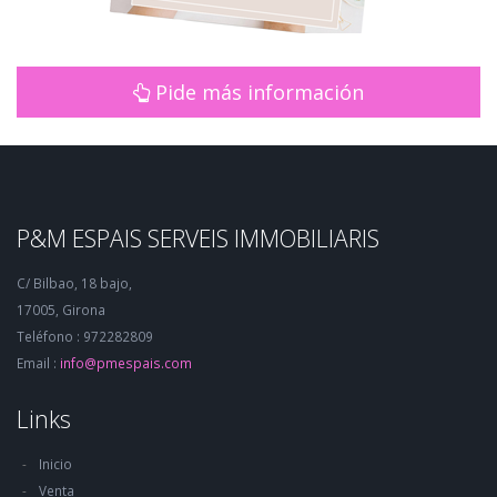
Pide más información
P&M ESPAIS SERVEIS IMMOBILIARIS
C/ Bilbao, 18 bajo,
17005, Girona
Teléfono : 972282809
Email :
info@pmespais.com
Links
Inicio
Venta