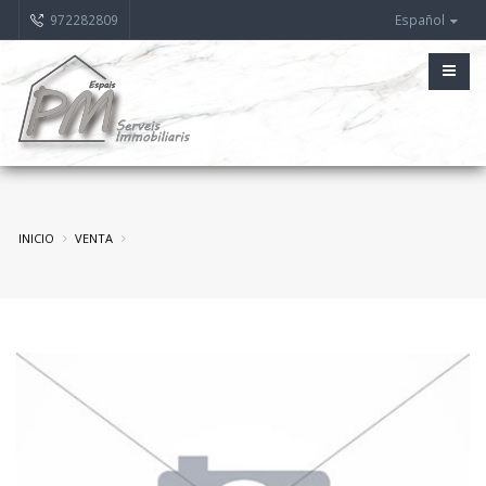
972282809
Español
INICIO
VENTA