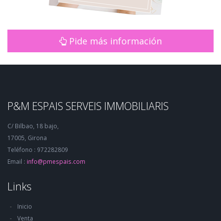
Pide más información
P&M ESPAIS SERVEIS IMMOBILIARIS
C/ Bilbao, 18 bajo,
17005, Girona
Teléfono : 972282809
Email :
info@pmespais.com
Links
Inicio
Venta