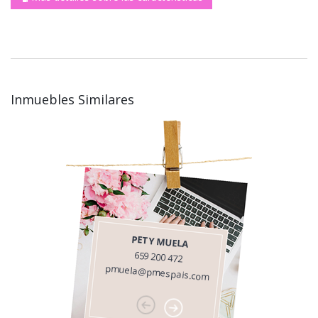
Inmuebles Similares
PETY MUELA
659 200 472
pmuela@pmespais.com