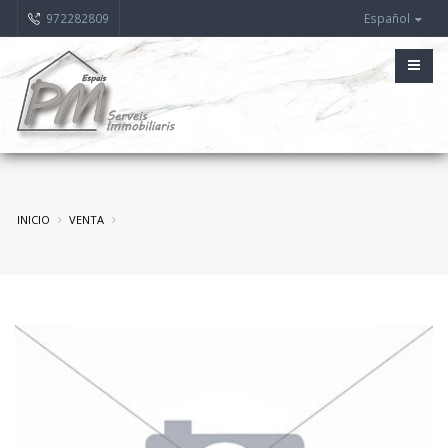
972282809
Español
INICIO
VENTA