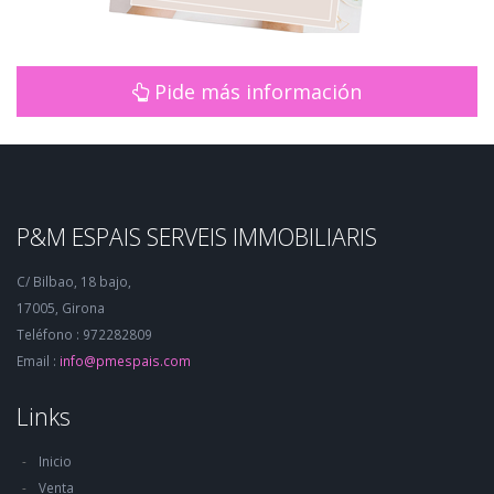
Pide más información
P&M ESPAIS SERVEIS IMMOBILIARIS
C/ Bilbao, 18 bajo,
17005, Girona
Teléfono : 972282809
Email :
info@pmespais.com
Links
Inicio
Venta