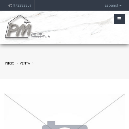
972282809
Español
INICIO
VENTA