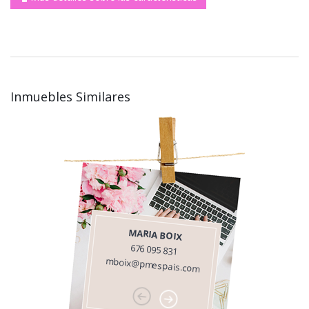
Inmuebles Similares
MARIA BOIX
676 095 831
mboix@pmespais.com