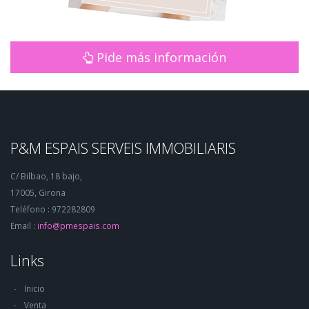
Pide más información
P&M ESPAIS SERVEIS IMMOBILIARIS
C/ Bilbao, 18 bajo,
17005, Girona
Teléfono : 972282809
Email :
info@pmespais.com
Links
Inicio
Venta