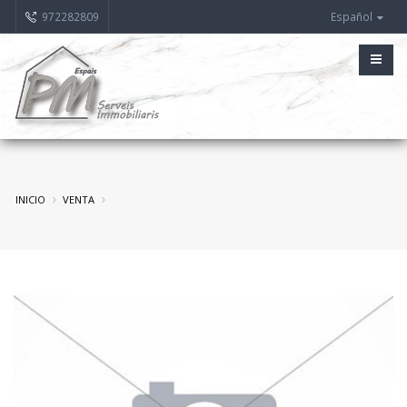
972282809
Español
INICIO
VENTA