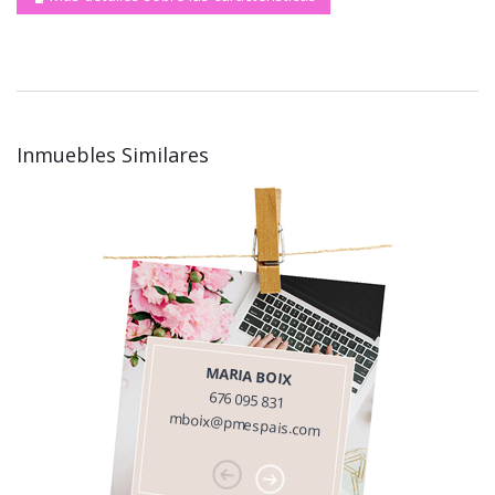
Inmuebles Similares
MARIA BOIX
676 095 831
mboix@pmespais.com