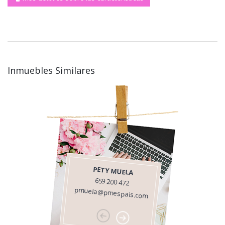
Inmuebles Similares
PETY MUELA
659 200 472
pmuela@pmespais.com