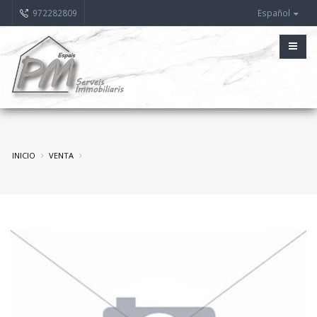
972282809
Español
INICIO
VENTA