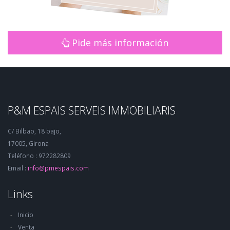
Pide más información
P&M ESPAIS SERVEIS IMMOBILIARIS
C/ Bilbao, 18 bajo,
17005, Girona
Teléfono : 972282809
Email :
info@pmespais.com
Links
Inicio
Venta