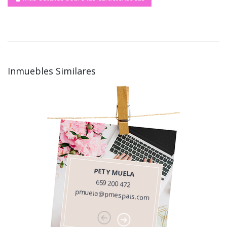
Inmuebles Similares
PETY MUELA
659 200 472
pmuela@pmespais.com