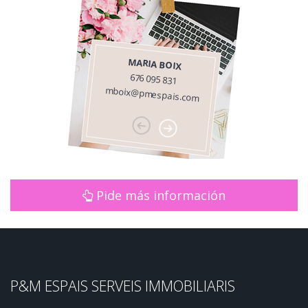
MARIA BOIX
676 095 831
mboix@pmespais.com
Pide más información
P&M ESPAIS SERVEIS IMMOBILIARIS