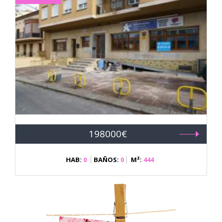
198000€
HAB:
0
BAÑOS:
0
M²:
444