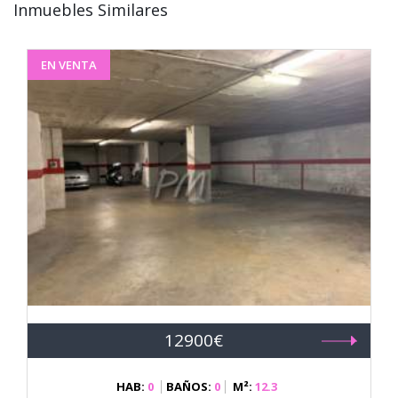
Inmuebles Similares
EN VENTA
12900€
HAB:
0
BAÑOS:
0
M²:
12.3