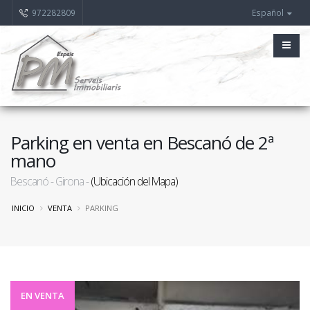
972282809
Español
Parking en venta en Bescanó de 2ª
mano
Bescanó - Girona -
(Ubicación del Mapa)
INICIO
VENTA
PARKING
EN VENTA