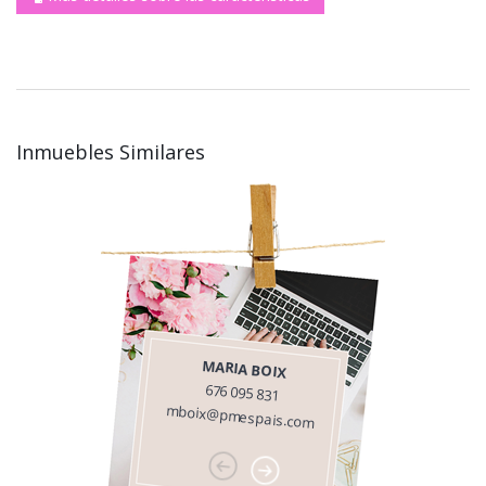
Inmuebles Similares
MARIA BOIX
676 095 831
mboix@pmespais.com