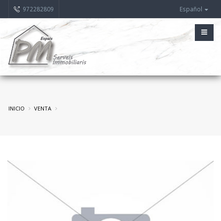
972282809
Español
INICIO
VENTA