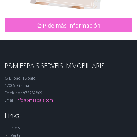
Pide más información
P&M ESPAIS SERVEIS IMMOBILIARIS
C/ Bilbao, 18 bajo,
17005, Girona
Teléfono : 972282809
Email :
info@pmespais.com
Links
Inicio
Venta