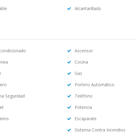
able
Alcantarillado
acondicionado
Ascensor
enea
Cocina
e
Gas
ero
Portero Automático
ma Seguridad
Teléfono
et
Potencia
arios
Escaparate
Sistema Contra Incendios