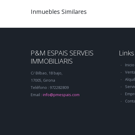
Inmuebles Similares
P&M ESPAIS SERVEIS
Links
IMMOBILIARIS
Inicio
Vent
C/ Bilbao, 18 bajo,
Alqui
17005, Girona
Servi
Teléfono : 972282809
Empr
Email :
info@pmespais.com
Conta