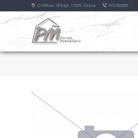
C/ Bilbao, 18 bajo, 17005, Girona
972282809