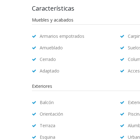
Características
Muebles y acabados
Armarios empotrados
Carpin
Amueblado
Suelo
Cerrado
Colum
Adaptado
Accesi
Exteriores
Balcón
Exteri
Orientación
Pisci
Terraza
Alum
Esquina
Urban