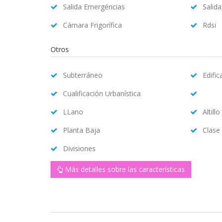
Salida Emergéncias
Salid
Cámara Frigorífica
Rdsi
Otros
Subterráneo
Edifi
Cualificación Urbanística
LLano
Altillo
Planta Baja
Clase
Divisiones
Más detalles sobre las características