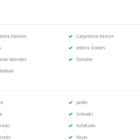
tería Exterior
Carpintería Interior
s
Vidrios Dobles
nas laterales
Divisible
bilidad
or
Jardín
na
Soleado
brado
Asfaltado
izado
Rejas