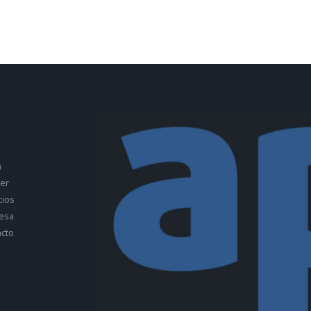
a
ler
cios
esa
cto