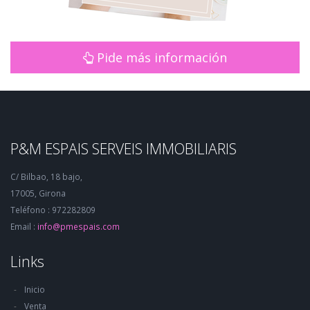
Pide más información
P&M ESPAIS SERVEIS IMMOBILIARIS
C/ Bilbao, 18 bajo,
17005, Girona
Teléfono : 972282809
Email :
info@pmespais.com
Links
Inicio
Venta