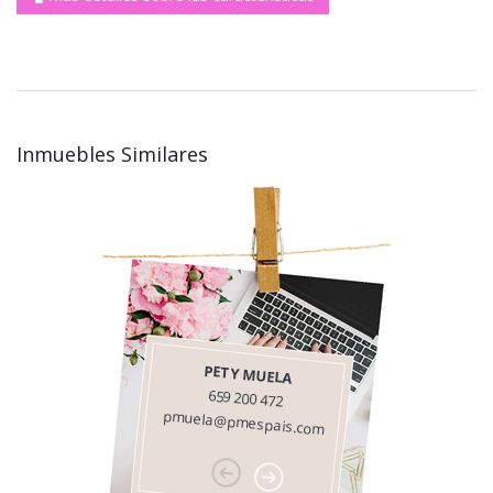
Inmuebles Similares
PETY MUELA
659 200 472
pmuela@pmespais.com