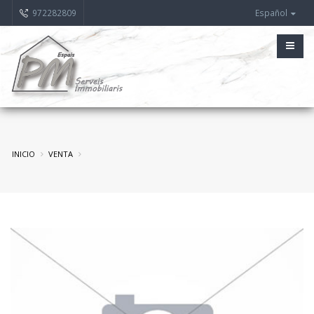
972282809
Español
INICIO
VENTA