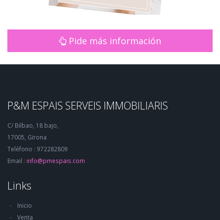
Pide más información
P&M ESPAIS SERVEIS IMMOBILIARIS
C/ Bilbao, 18 bajo,
17005, Girona
Teléfono : 972282809
Email :
info@pmespais.com
Links
Inicio
Venta