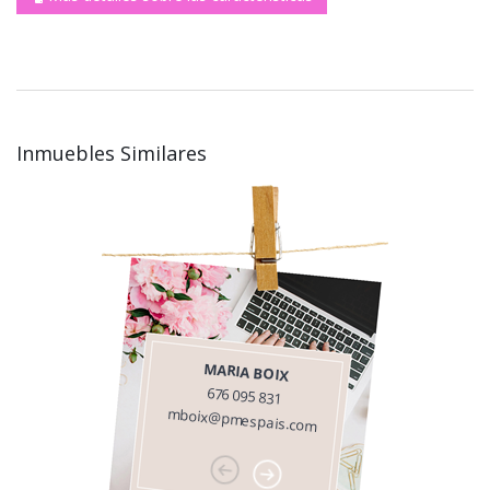
Inmuebles Similares
MARIA BOIX
676 095 831
mboix@pmespais.com