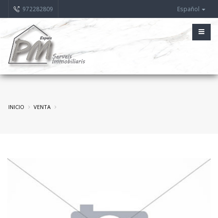
972282809
Español
INICIO
VENTA