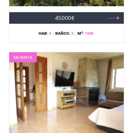
45000€
HAB:
0
BAÑOS:
0
M²:
1008
EN VENTA