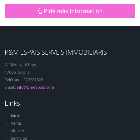
Pide más información
P&M ESPAIS SERVEIS IMMOBILIARIS
C/ Bilbao, 18 bajo,
17006, Girona
Teléfono : 972282809
Email :
info@pmespais.com
Links
Inicio
Venta
Alquiler
Servicios