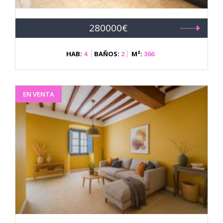
280000€
HAB:
4
BAÑOS:
2
M²:
366
EN VENTA