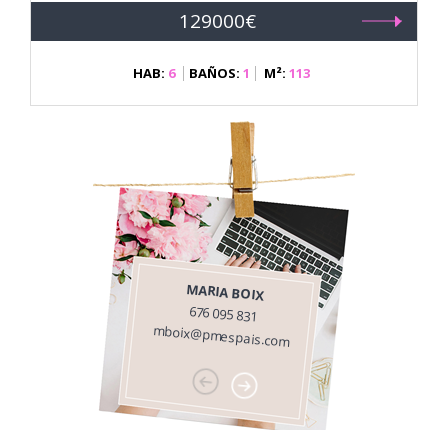
129000€
HAB:
6
BAÑOS:
1
M²:
113
MARIA BOIX
676 095 831
mboix@pmespais.com