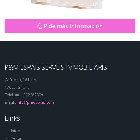
Pide más información
P&M ESPAIS SERVEIS IMMOBILIARIS
C/ Bilbao, 18 bajo,
17005, Girona
Teléfono : 972282809
Email :
info@pmespais.com
Links
Inicio
Venta