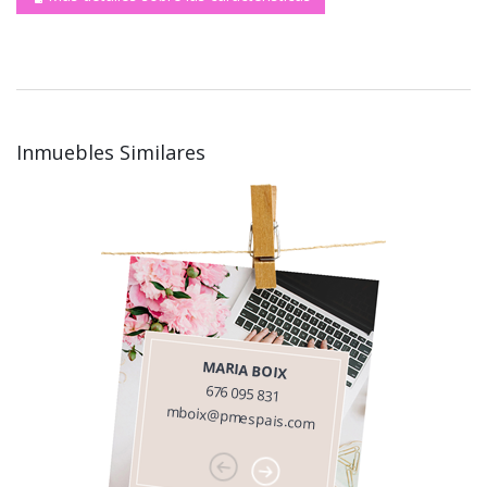
Inmuebles Similares
MARIA BOIX
676 095 831
mboix@pmespais.com