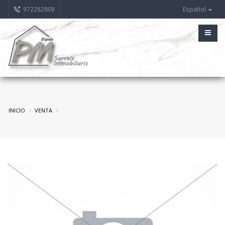
972282809
Español
INICIO
VENTA