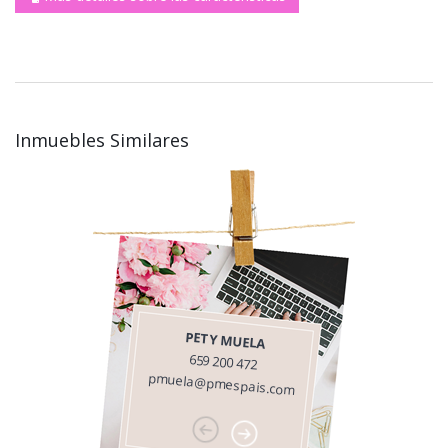
Inmuebles Similares
PETY MUELA
659 200 472
pmuela@pmespais.com