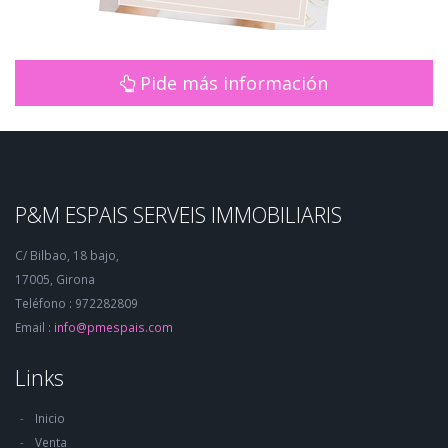
Pide más información
P&M ESPAIS SERVEIS IMMOBILIARIS
C/ Bilbao, 18 bajo,
17005, Girona
Teléfono : 972282809
Email :
info@pmespais.com
Links
Inicio
Venta