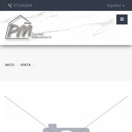
972282809
Español
INICIO
VENTA