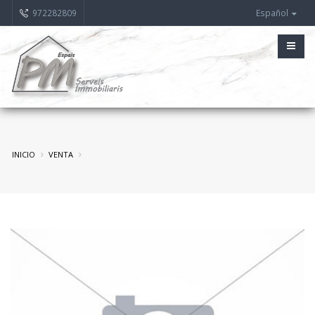
972282809
Español
INICIO
VENTA