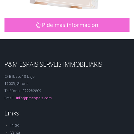
Pide más información
P&M ESPAIS SERVEIS IMMOBILIARIS
C/ Bilbao, 18 bajo,
17005, Girona
Teléfono : 972282809
Email :
info@pmespais.com
Links
Inicio
Venta