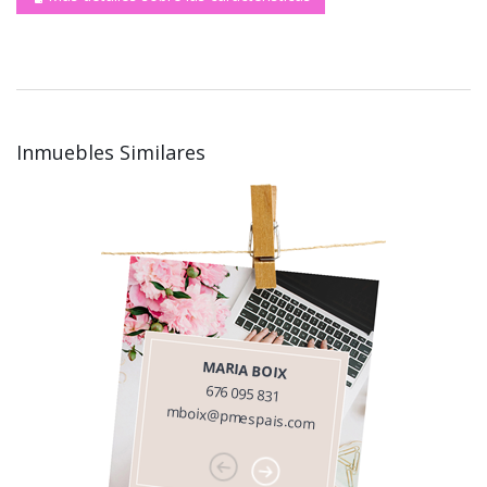
Inmuebles Similares
MARIA BOIX
676 095 831
mboix@pmespais.com