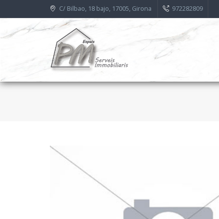
C/ Bilbao, 18 bajo, 17005, Girona
972282809