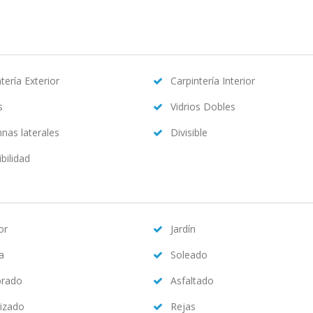
tería Exterior
Carpintería Interior
s
Vidrios Dobles
nas laterales
Divisible
bilidad
or
Jardín
na
Soleado
brado
Asfaltado
izado
Rejas