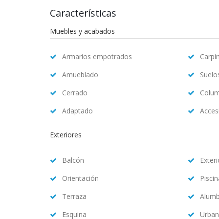
Características
Muebles y acabados
Armarios empotrados
Carpin
Amueblado
Suelo
Cerrado
Colum
Adaptado
Accesi
Exteriores
Balcón
Exteri
Orientación
Pisci
Terraza
Alum
Esquina
Urban