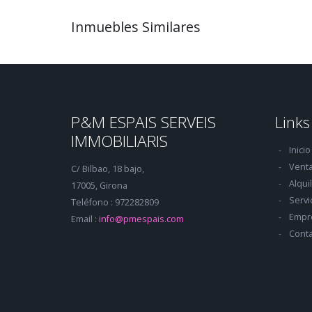
Inmuebles Similares
P&M ESPAIS SERVEIS
Links
IMMOBILIARIS
Inicio
Vent
C/ Bilbao, 18 bajo,
Alqui
17005, Girona
Servi
Teléfono : 972282809
Empr
Email :
info@pmespais.com
Conta