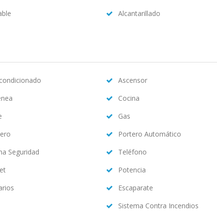
able
Alcantarillado
acondicionado
Ascensor
enea
Cocina
e
Gas
ero
Portero Automático
ma Seguridad
Teléfono
et
Potencia
arios
Escaparate
Sistema Contra Incendios