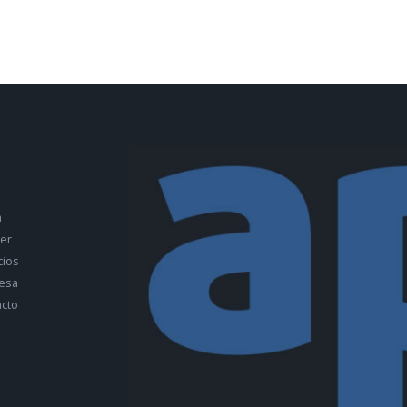
a
ler
cios
esa
cto