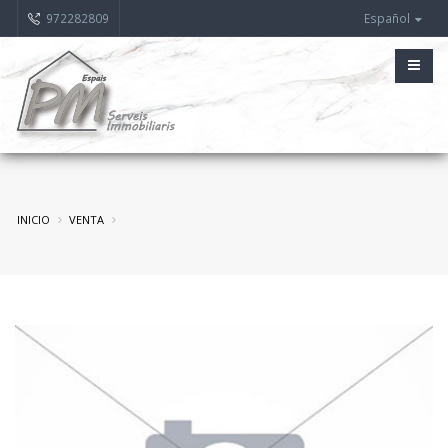
972282809
Español
INICIO
VENTA