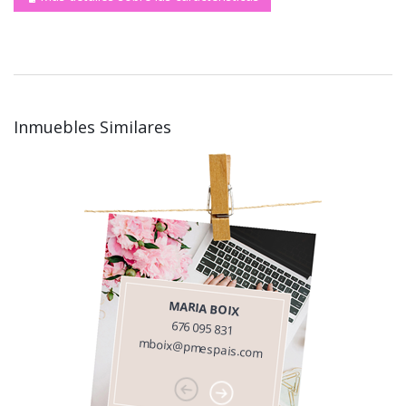
Inmuebles Similares
MARIA BOIX
676 095 831
mboix@pmespais.com