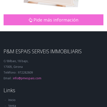
Pide más información
P&M ESPAIS SERVEIS IMMOBILIARIS
C/ Bilbao, 18 bajo,
17005, Girona
Teléfono : 972282809
Email :
info@pmespais.com
Links
Inicio
Venta