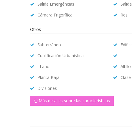
Salida Emergéncias
Salid
Cámara Frigorífica
Rdsi
Otros
Subterráneo
Edifi
Cualificación Urbanística
LLano
Altillo
Planta Baja
Clase
Divisiones
Más detalles sobre las características