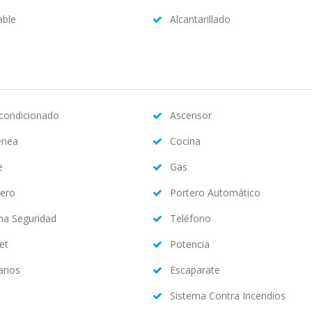
able
Alcantarillado
acondicionado
Ascensor
enea
Cocina
e
Gas
ero
Portero Automático
ma Seguridad
Teléfono
et
Potencia
arios
Escaparate
Sistema Contra Incendios