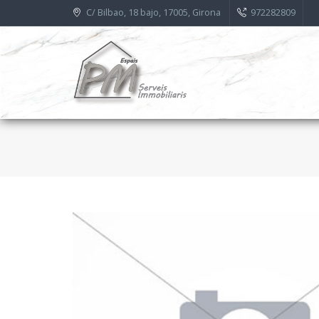
C/ Bilbao, 18 bajo, 17005, Girona
972282809