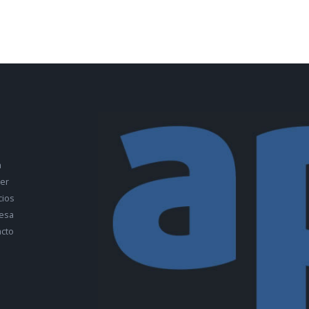
a
ler
cios
esa
cto