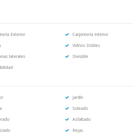
tería Exterior
Carpintería Interior
s
Vidrios Dobles
nas laterales
Divisible
bilidad
or
Jardín
na
Soleado
brado
Asfaltado
izado
Rejas