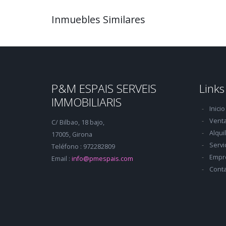
Inmuebles Similares
P&M ESPAIS SERVEIS
Links
IMMOBILIARIS
Inicio
Vent
C/ Bilbao, 18 bajo,
Alqui
17005, Girona
Servi
Teléfono : 972282809
Empr
Email :
info@pmespais.com
Conta