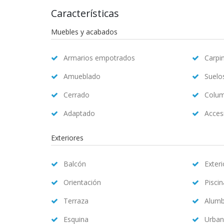
Características
Muebles y acabados
Armarios empotrados
Carpin
Amueblado
Suelo
Cerrado
Colum
Adaptado
Accesi
Exteriores
Balcón
Exteri
Orientación
Pisci
Terraza
Alum
Esquina
Urban