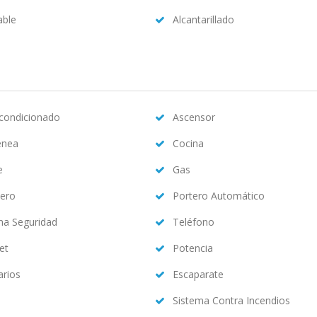
able
Alcantarillado
acondicionado
Ascensor
enea
Cocina
e
Gas
ero
Portero Automático
ma Seguridad
Teléfono
et
Potencia
arios
Escaparate
Sistema Contra Incendios