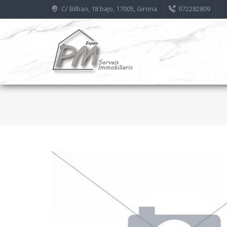
C/ Bilbao, 18 bajo, 17005, Girona
972282809