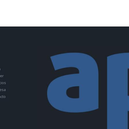
a
ler
cios
esa
cto