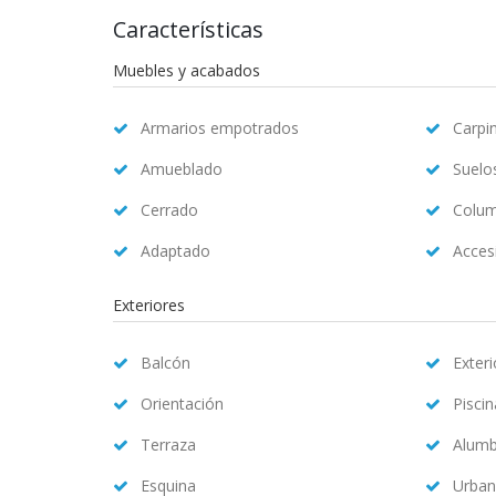
Características
Muebles y acabados
Armarios empotrados
Carpin
Amueblado
Suelo
Cerrado
Colum
Adaptado
Accesi
Exteriores
Balcón
Exteri
Orientación
Pisci
Terraza
Alum
Esquina
Urban