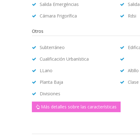
Salida Emergéncias
Salid
Cámara Frigorífica
Rdsi
Otros
Subterráneo
Edifi
Cualificación Urbanística
LLano
Altillo
Planta Baja
Clase
Divisiones
Más detalles sobre las características