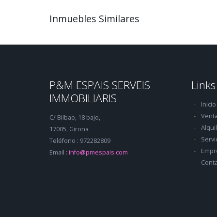
Inmuebles Similares
P&M ESPAIS SERVEIS
Links
IMMOBILIARIS
Inicio
Vent
C/ Bilbao, 18 bajo,
Alqui
17005, Girona
Servi
Teléfono : 972282809
Empr
Email :
info@pmespais.com
Conta