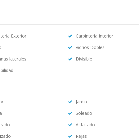
tería Exterior
Carpintería Interior
s
Vidrios Dobles
nas laterales
Divisible
bilidad
or
Jardín
na
Soleado
brado
Asfaltado
izado
Rejas