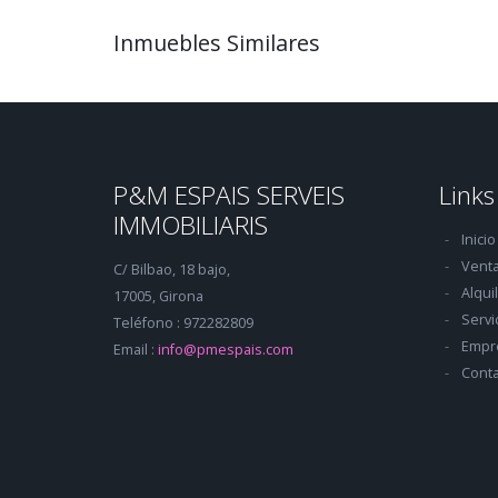
Inmuebles Similares
P&M ESPAIS SERVEIS
Links
IMMOBILIARIS
Inicio
Vent
C/ Bilbao, 18 bajo,
Alqui
17005, Girona
Servi
Teléfono : 972282809
Empr
Email :
info@pmespais.com
Conta