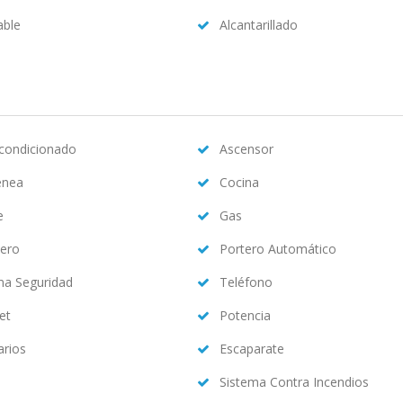
able
Alcantarillado
acondicionado
Ascensor
enea
Cocina
e
Gas
ero
Portero Automático
ma Seguridad
Teléfono
et
Potencia
arios
Escaparate
Sistema Contra Incendios