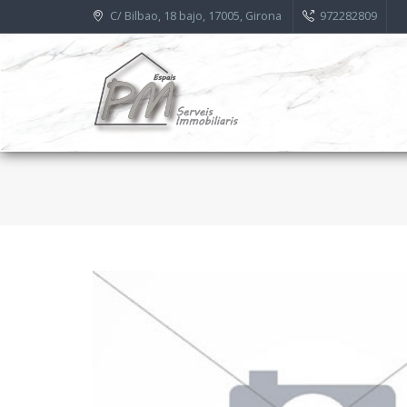
C/ Bilbao, 18 bajo, 17005, Girona
972282809