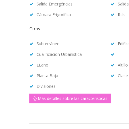
Salida Emergéncias
Salid
Cámara Frigorífica
Rdsi
Otros
Subterráneo
Edifi
Cualificación Urbanística
LLano
Altillo
Planta Baja
Clase
Divisiones
Más detalles sobre las características