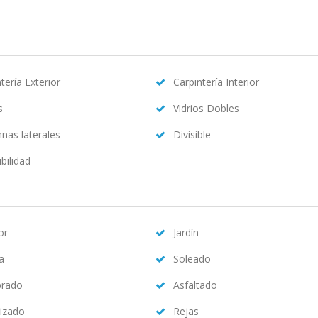
tería Exterior
Carpintería Interior
s
Vidrios Dobles
nas laterales
Divisible
bilidad
or
Jardín
na
Soleado
brado
Asfaltado
izado
Rejas