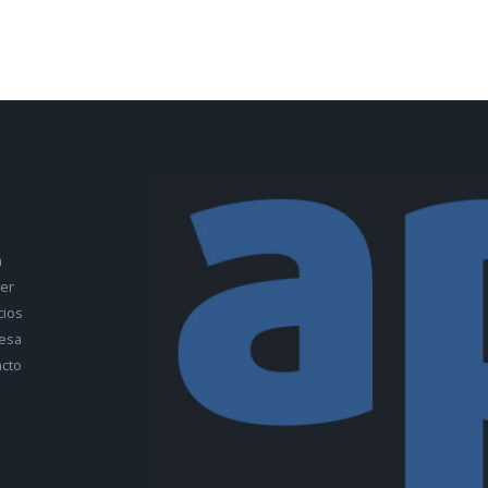
a
ler
cios
esa
cto