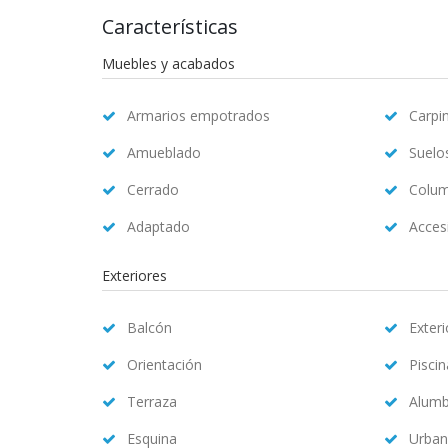
Características
Muebles y acabados
Armarios empotrados
Carpin
Amueblado
Suelo
Cerrado
Colum
Adaptado
Accesi
Exteriores
Balcón
Exteri
Orientación
Pisci
Terraza
Alum
Esquina
Urban