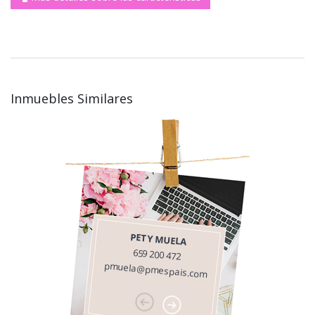
Inmuebles Similares
PETY MUELA
659 200 472
pmuela@pmespais.com