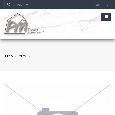
972282809
Español
INICIO
VENTA