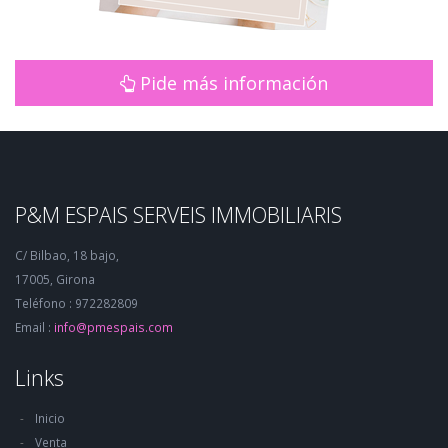
Pide más información
P&M ESPAIS SERVEIS IMMOBILIARIS
C/ Bilbao, 18 bajo,
17005, Girona
Teléfono : 972282809
Email :
info@pmespais.com
Links
Inicio
Venta