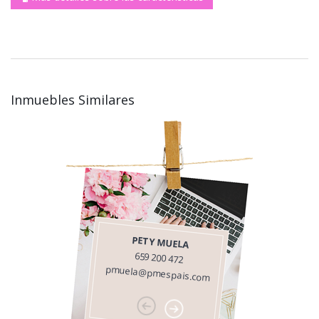
Inmuebles Similares
PETY MUELA
659 200 472
pmuela@pmespais.com