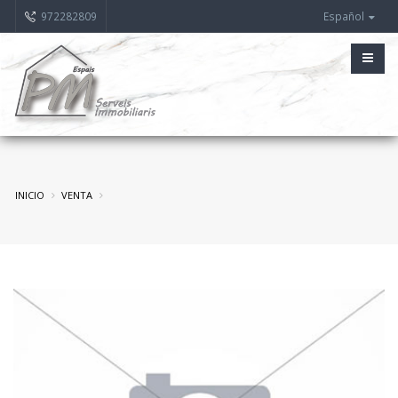
972282809
Español
INICIO
VENTA