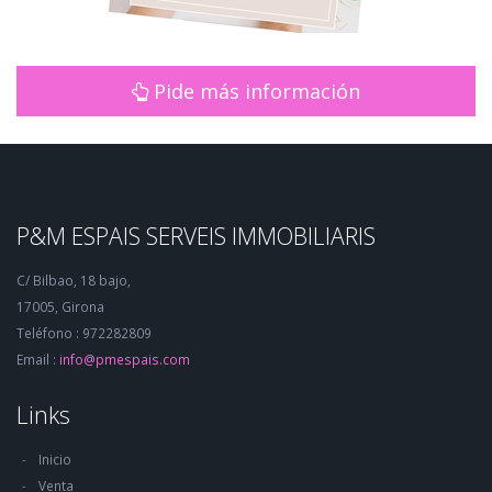
Pide más información
P&M ESPAIS SERVEIS IMMOBILIARIS
C/ Bilbao, 18 bajo,
17005, Girona
Teléfono : 972282809
Email :
info@pmespais.com
Links
Inicio
Venta