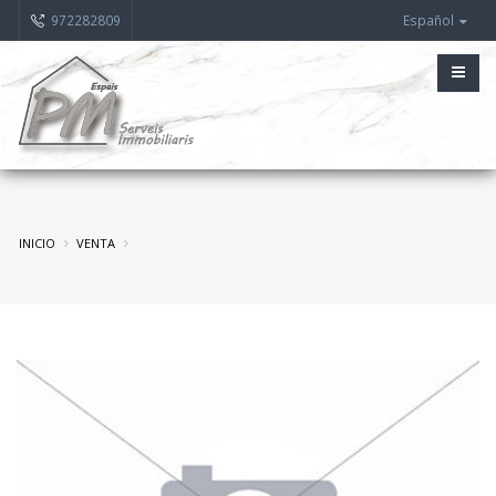
972282809
Español
INICIO
VENTA