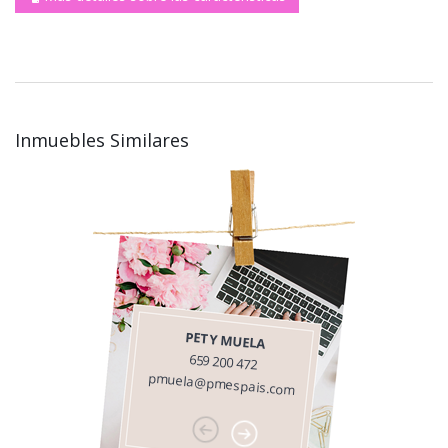
Inmuebles Similares
PETY MUELA
659 200 472
pmuela@pmespais.com