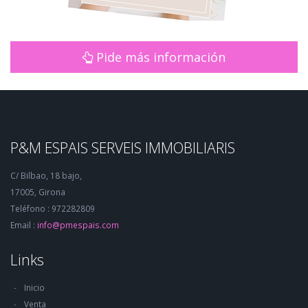
Pide más información
P&M ESPAIS SERVEIS IMMOBILIARIS
C/ Bilbao, 18 bajo,
17005, Girona
Teléfono : 972282809
Email :
info@pmespais.com
Links
Inicio
Venta