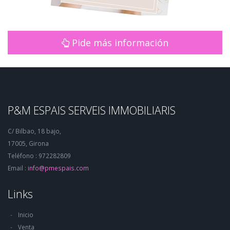
Pide más información
P&M ESPAIS SERVEIS IMMOBILIARIS
C/ Bilbao, 18 bajo,
17005, Girona
Teléfono : 972282809
Email :
info@pmespais.com
Links
Inicio
Venta