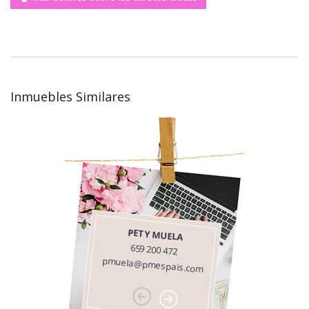
Inmuebles Similares
PETY MUELA
659 200 472
pmuela@pmespais.com