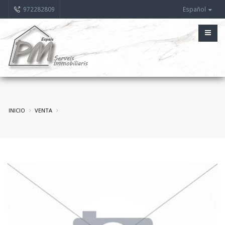
972282809
Español
INICIO
VENTA